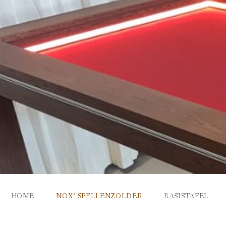
Ga
naar
de
inhoud
HOME
NOX’ SPELLENZOLDER
BASISTAFEL